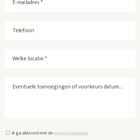
mailadres
*
Telefoon
(Vereist)
(Vereist)
Welke
locatie
*
Eventuele
(Vereist)
toevoegingen
of
voorkeurs
datum….
Ik ga akkoord met de
privacystatement