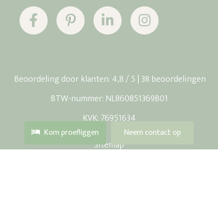
Beoordeling
door klanten:
4,8
/
5
|
38
beoordelingen
BTW-nummer: NL860851369B01
KVK: 76951634
Kom proefliggen
Neem contact op
Sitemap
Copyright © 2026
Futon Factorij B.V.